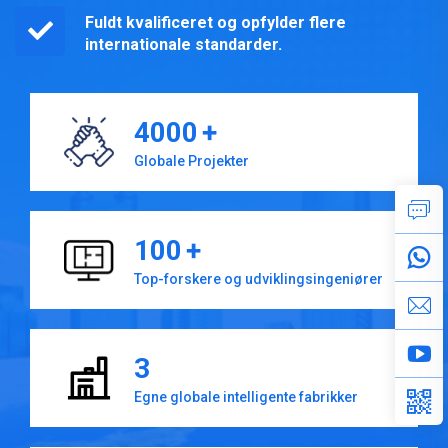
Fuldt kvalificeret og opfylder flere
internationale standarder.
4000
+
Globale Projekter
100
+
Top-forskere og udviklingsingeniører
3
Egne globale intelligente fabrikker