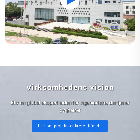
Virksomhedens vision
Bliv en global ekspert inden for ingeniørlejre, der tjener
bygherrer
Lær om projektkonkrete tilfælde