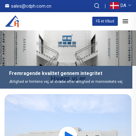
DA
sales@cdph.com.cn
Få et tilbud
Fremragende kvalitet gennem integritet
Hvem vi er
Ærlighed er himlens vej; at stræbe efter ærlighed er menneskets vej.