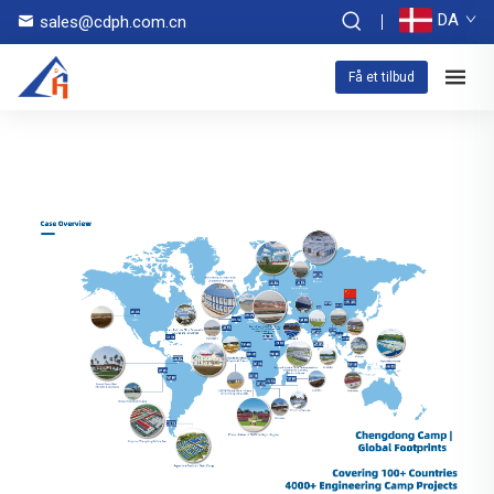
DA
sales@cdph.com.cn
Få et tilbud