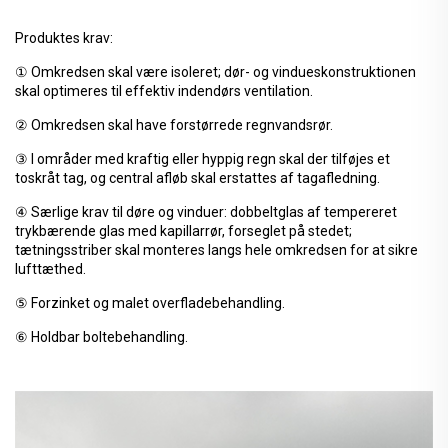
Produktes krav:
① Omkredsen skal være isoleret; dør- og vindueskonstruktionen
skal optimeres til effektiv indendørs ventilation.
② Omkredsen skal have forstørrede regnvandsrør.
③ I områder med kraftig eller hyppig regn skal der tilføjes et
toskråt tag, og central afløb skal erstattes af tagafledning.
④ Særlige krav til døre og vinduer: dobbeltglas af tempereret
trykbærende glas med kapillarrør, forseglet på stedet;
tætningsstriber skal monteres langs hele omkredsen for at sikre
lufttæthed.
⑤ Forzinket og malet overfladebehandling.
⑥ Holdbar boltebehandling.