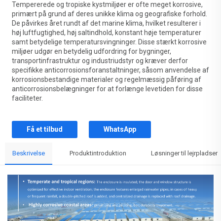
Tempererede og tropiske kystmiljøer er ofte meget korrosive,
primært på grund af deres unikke klima og geografiske forhold.
De påvirkes året rundt af det marine klima, hvilket resulterer i
høj luftfugtighed, høj saltindhold, konstant høje temperaturer
samt betydelige temperatursvingninger. Disse stærkt korrosive
miljøer udgør en betydelig udfordring for bygninger,
transportinfrastruktur og industriudstyr og kræver derfor
specifikke anticorrosionsforanstaltninger, såsom anvendelse af
korrosionsbestandige materialer og regelmæssig påføring af
anticorrosionsbelægninger for at forlænge levetiden for disse
faciliteter.
Få et tilbud
WhatsApp
Beskrivelse
Produktintroduktion
Løsninger til lejrpladser