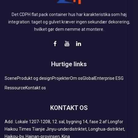
Det CDPH flat pack container hus har karakteristika som høj
integration: taget og gulvet kræver ingen sekundær dekorering;
hvilket gør dem nemme at montere.
Hurtige links
Scene
Produkt og design
Projekter
Om os
Global
Enterprise ESG
Ressource
Kontakt os
KONTAKT OS
Add : Lokale 1207-1208, 12. sal, bygning 14, fase 2 af Longfor
Haikou Times Tianjie Jinyu-underdistriktet, Longhua-distriktet,
Haikou-by, Hainan-provinsen, Kina