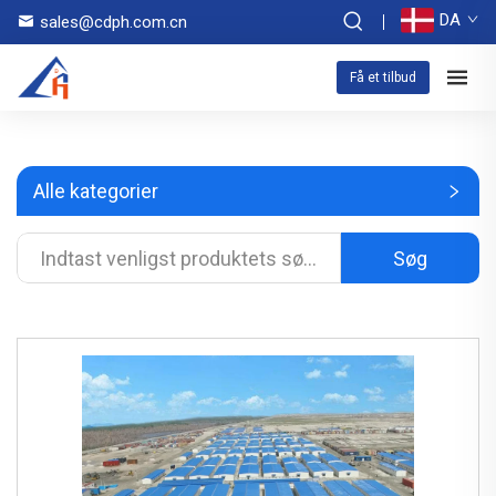
DA
sales@cdph.com.cn
Få et tilbud
Alle kategorier
Søg