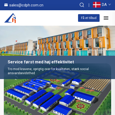
DA
sales@cdph.com.cn
Få et tilbud
Service først med høj effektivitet
Tro mod kravene, oprigtig over for kvaliteten, stærk social
ansvarsbevidsthed