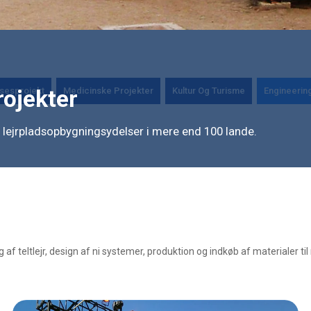
sesprojekt
Medicinske Projekter
Kultur Og Turisme
Engineerin
ojekter
lejrpladsopbygningsydelser i mere end 100 lande.
af teltlejr, design af ni systemer, produktion og indkøb af materialer til 