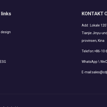
 links
KONTAKT 
Add : Lokale 120
 design
Tianjie Jinyu-und
provinsen, Kina
Telefon:
+86-10 
 ESG
WhatsApp \ WeCh
E-mail:
sales@cd