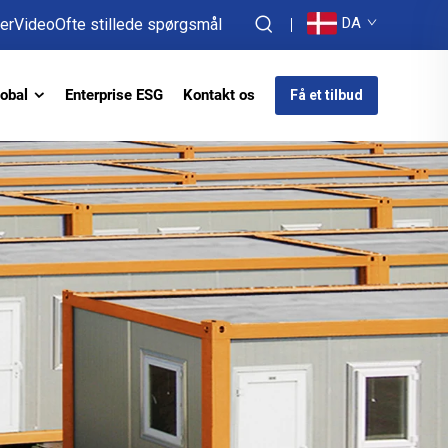
DA
er
Video
Ofte stillede spørgsmål
obal
Enterprise ESG
Kontakt os
Få et tilbud