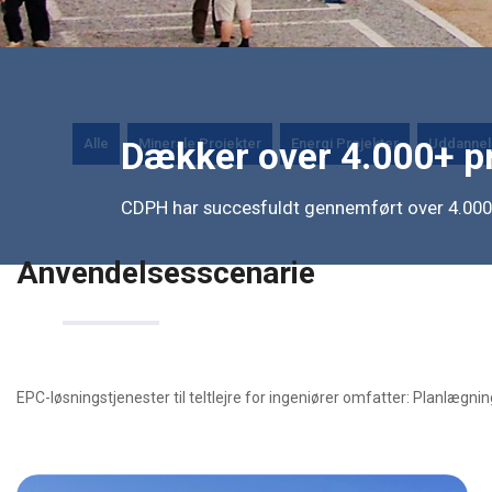
Alle
Minerale Projekter
Energi Projekter
Uddannel
Dækker over 4.000+ pr
CDPH har succesfuldt gennemført over 4.000 
Anvendelsesscenarie
EPC-løsningstjenester til teltlejre for ingeniører omfatter: Planlægning 