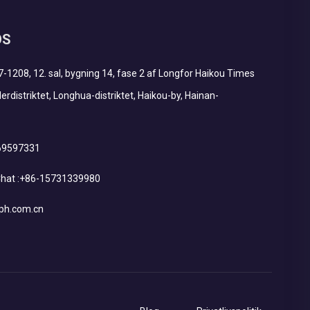
OS
7-1208, 12. sal, bygning 14, fase 2 af Longfor Haikou Times
erdistriktet, Longhua-distriktet, Haikou-by, Hainan-
69597331
at :
+86-15731339980
ph.com.cn