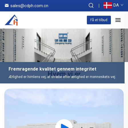
DA
sales@cdph.com.cn
Få et tilbud
Fremragende kvalitet gennem integritet
Hvem vi er
Ærlighed er himlens vej; at stræbe efter ærlighed er menneskets vej.