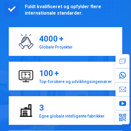
Fuldt kvalificeret og opfylder flere
internationale standarder.
4000
+
Globale Projekter
100
+
Top-forskere og udviklingsingeniører
3
Egne globale intelligente fabrikker