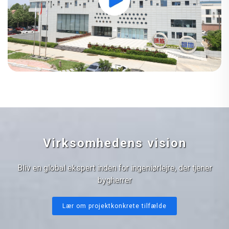
Virksomhedens vision
Bliv en global ekspert inden for ingeniørlejre, der tjener
bygherrer
Lær om projektkonkrete tilfælde