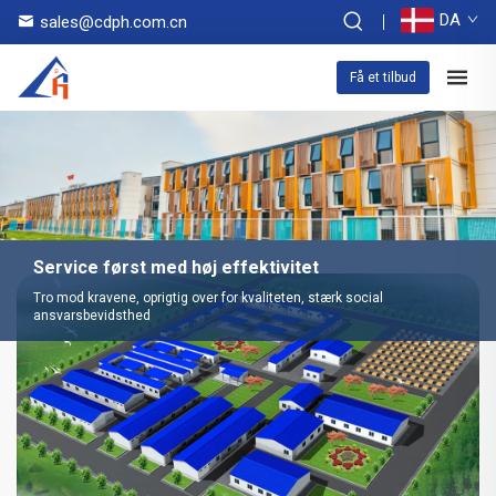
DA
sales@cdph.com.cn
Få et tilbud
Service først med høj effektivitet
Tro mod kravene, oprigtig over for kvaliteten, stærk social
ansvarsbevidsthed