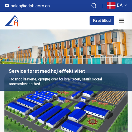
DA
sales@cdph.com.cn
Få et tilbud
Service først med høj effektivitet
Tro mod kravene, oprigtig over for kvaliteten, stærk social
ansvarsbevidsthed