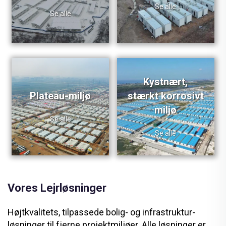
Se alle
Se alle
Kystnært,
Plateau-miljø
stærkt korrosivt
miljø
Se alle
Se alle
Vores Lejrløsninger
Højtkvalitets, tilpassede bolig- og infrastruktur-
løsninger til fjerne projektmiljøer. Alle løsninger er