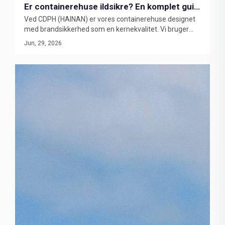
Er containerehuse ildsikre? En komplet guide
Ved CDPH (HAINAN) er vores containerehuse designet
til brandsikkerhed i bygninger af containere
med brandsikkerhed som en kernekvalitet. Vi bruger
Intertek-testede sandwichpaneler af stenuld, vægge
Jun, 29, 2026
med 2 timers ildmodstand og produkter fremstillet i
overensstemmelse med kravene i CE- og COC-
certificeringerne, hvilket sikrer pålidelig brandsikring til
minedriftslejre, energilejre, industrielle faciliteter og
projekter for boligtilbud til arbejdsstyrken.