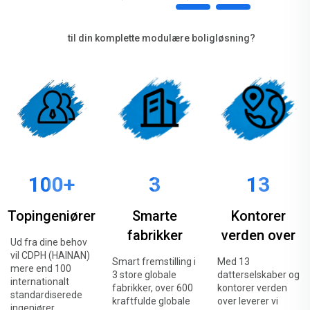
til din komplette modulære boligløsning?
100+
3
13
Topingeniører
Smarte
Kontorer
fabrikker
verden over
Ud fra dine behov
vil CDPH (HAINAN)
Smart fremstilling i
Med 13
mere end 100
3 store globale
datterselskaber og
internationalt
fabrikker, over 600
kontorer verden
standardiserede
kraftfulde globale
over leverer vi
ingeniører