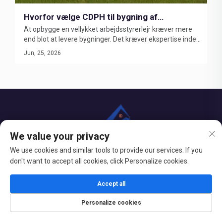
Hvorfor vælge CDPH til bygning af
At opbygge en vellykket arbejdsstyrerlejr kræver mere
minedriftslejre og EPC-projekter for
end blot at levere bygninger. Det kræver ekspertise inden
energilejre?
for lejrplanlægning, ingeniørarbejde, fremstilling, logistik
Jun, 25, 2026
og projektpeløsning. Med over 4.000 gennemførte
projekter i mere end 100 lande er Chengdong blevet en
pålidelig partner for minedriftsvirksomheder, EPC-
entreprisefirmaer og energiudviklere verden over.
We value your privacy
We use cookies and similar tools to provide our services. If you
Det CDPH flat pack container hus har karakteristika som høj
don't want to accept all cookies, click Personalize cookies.
integration: taget og gulvet kræver ingen sekundær dekorering;
hvilket gør dem nemme at montere.
Accept all
Personalize cookies