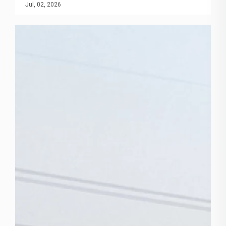
et projektets menneskelige ressourcersystem. Denne
Jul, 02, 2026
proces kræver en afvejning af tre dimensioner:
ingeniør- og tekniske standarder, arbejdskraftens
opholdsoplevelse samt leverandørens samlede
ydeevne. For virksomheder, der planlægger store
industrielle projekter i afsidesliggende områder eller
ekstreme miljøer, er det afgørende at vurdere en
lejrleverandørs ekspertise inden for planlægning og
design, produktets modenhed samt
kvalitetskontrolstandarder på fabrikken som en kritisk
forudsætning for at mindske projektrisici og sikre både
overholdelse af tidsplanen og stabilitet i teamet.