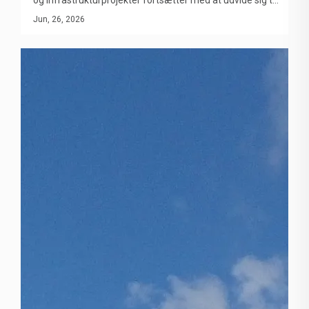
fjerne lokationer, står virksomheder over for stigende
Jun, 26, 2026
udfordringer ved opbygningen af sikre, komfortable og
omkostningseffektive arbejdslejre. Hos CDPH (HAINAN)
specialiserer vi os i at levere komplette
minedriftslejreløsninger til globale minedrifts- og
energiprojekter – fra lejrplanlægning og ingeniørdesign
til fremstilling, logistik og montage på stedet.