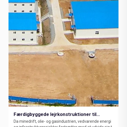
Færdigbyggede lejrkonstruktioner til
Da minedrift, olie- og gasindustrien, vedvarende energi
minedrifts- og energiprojekter
og infrastrukturprojekter fortsætter med at udvide sig til