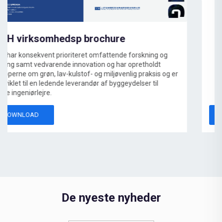
EPC-lejrehåndbog
CDPH leverer højkvalitets, skalerbare lejrbygningsløsninger og
besidder EPC-generelle entreprenørkompetencer, hvilket
sikrer, at ethvert projekt opfylder standarderne for
fremragende ydeevne.
DOWNLOAD
De nyeste nyheder