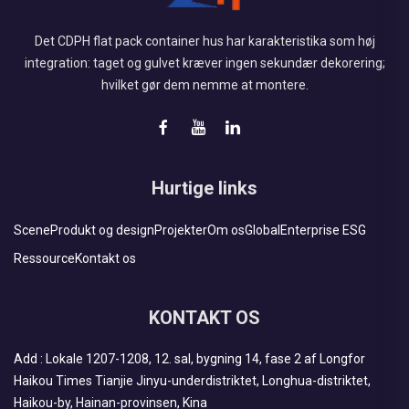
Det CDPH flat pack container hus har karakteristika som høj
integration: taget og gulvet kræver ingen sekundær dekorering;
hvilket gør dem nemme at montere.
Hurtige links
Scene
Produkt og design
Projekter
Om os
Global
Enterprise ESG
Ressource
Kontakt os
KONTAKT OS
Add : Lokale 1207-1208, 12. sal, bygning 14, fase 2 af Longfor
Haikou Times Tianjie Jinyu-underdistriktet, Longhua-distriktet,
Haikou-by, Hainan-provinsen, Kina