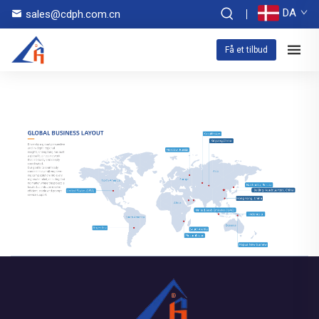
DA
sales@cdph.com.cn
Få et tilbud