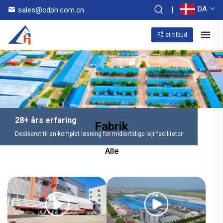
DA
sales@cdph.com.cn
Få et tilbud
28+ års erfaring
Fabrik
Dedikeret til en komplet løsning for midlertidige lejr faciliteter
Alle