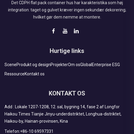
Det CDPH flat pack container hus har karakteristika som høj
integration: taget og gulvet kræver ingen sekundær dekorering;
hvilket gør dem nemme at montere.
Hurtige links
Scene
Produkt og design
Projekter
Om os
Global
Enterprise ESG
Ressource
Kontakt os
KONTAKT OS
Add : Lokale 1207-1208, 12. sal, bygning 14, fase 2 af Longfor
Haikou Times Tianjie Jinyu-underdistriktet, Longhua-distriktet,
Haikou-by, Hainan-provinsen, Kina
Telefon:
+86-10 69597331