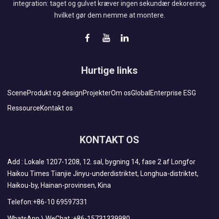
integration: taget og gulvet kræver ingen sekundær dekorering;
hvilket gør dem nemme at montere.
Hurtige links
Scene
Produkt og design
Projekter
Om os
Global
Enterprise ESG
Ressource
Kontakt os
KONTAKT OS
Add : Lokale 1207-1208, 12. sal, bygning 14, fase 2 af Longfor
Haikou Times Tianjie Jinyu-underdistriktet, Longhua-distriktet,
Haikou-by, Hainan-provinsen, Kina
Telefon:
+86-10 69597331
WhatsApp \ WeChat :
+86-15731339980