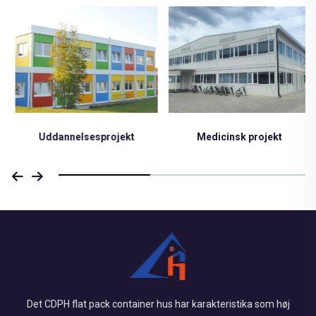
Uddannelsesprojekt
Medicinsk projekt
Det CDPH flat pack container hus har karakteristika som høj