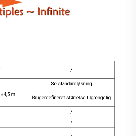
t
/
Se standardløsning
, ≤4,5 m
Brugerdefineret størrelse tilgængelig
/
/