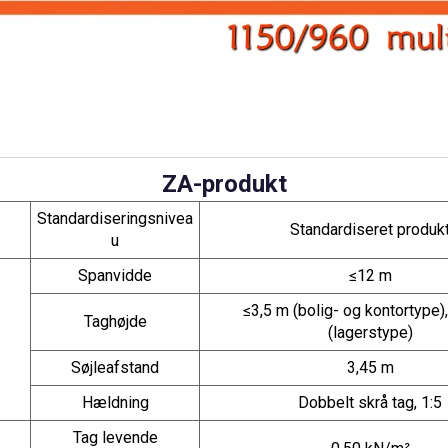
ZA-produkt
Standardiseringsnivea
Standardiseret produk
u
Spanvidde
≤12 m
≤3,5 m (bolig- og kontortype)
Taghøjde
(lagerstype)
Søjleafstand
3,45 m
Hældning
Dobbelt skrå tag, 1:5
Tag levende