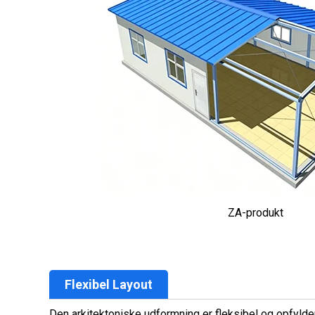
ZA-produkt
Flexibel Layout
Den arkitektoniske udformning er fleksibel og opfylder