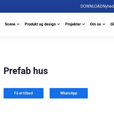
DOWNLOAD
Nyhed
Scene
Produkt og design
Projekter
Om os
Gl
Prefab hus
Få et tilbud
WhatsApp