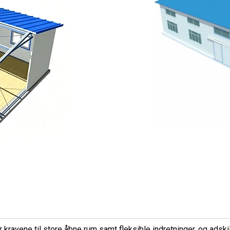
 kravene til store åbne rum samt fleksible indretninger, og adsk