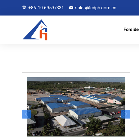
+86-10 69597331
sales@cdph.com.cn
Forside