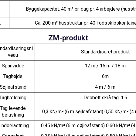
Byggekapacitet: 40 m² pr. dag pr. 4 arbejdere (husstr
t
Ca. 200 m² husstruktur pr. 40-fodsskibskontain
ZM-produkt
ndardiseringsni
Standardiseret produkt
veau
Spanvidde
12 m / 15 m / 18 m
Taghøjde
6m
Søjleafstand
4 m / 6 m
Taghældning
Dobbelt skrå tag, 1:5
Tag levende
0,3 kN/m² (6 m søjleafstand) 0,50 kN/m² (4 
belastning
indbelastning
0,45 kN/m² (6 m søjleafstand) 0,60 kN/m² (4