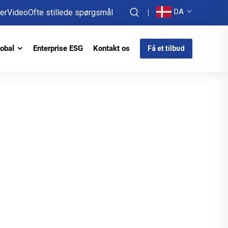
DA
er
Video
Ofte stillede spørgsmål
obal
Enterprise ESG
Kontakt os
Få et tilbud