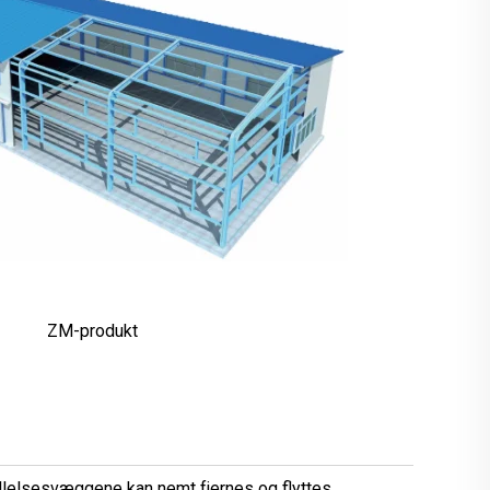
ZM-produkt
illelsesvæggene kan nemt fjernes og flyttes.