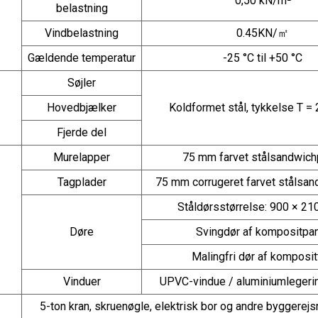
0,50 kN/m²
belastning
Vindbelastning
0.45KN/㎡
Gældende temperatur
-25 °C til +50 °C
Søjler
Hovedbjælker
Koldformet stål, tykkelse T 
Fjerde del
Murelapper
75 mm farvet stålsandwich
Tagplader
75 mm corrugeret farvet stålsan
Ståldørsstørrelse: 900 × 2
Døre
Svingdør af kompositpa
Malingfri dør af komposi
Vinduer
UPVC-vindue / aluminiumlegeri
5-ton kran, skruenøgle, elektrisk bor og andre byggerej