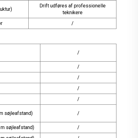
Drift udføres af professionelle
uktur)
teknikere
er
/
/
/
/
/
/
m søjleafstand)
/
 m søjleafstand)
/