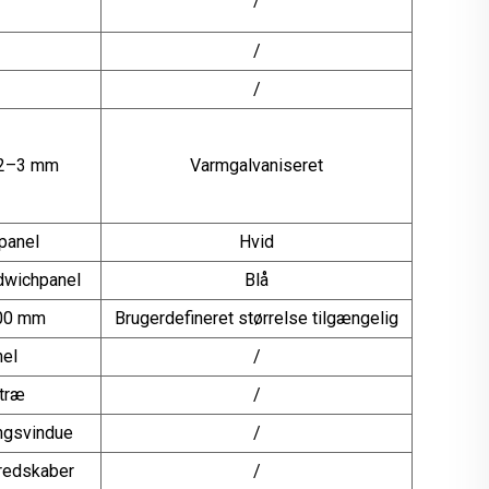
/
/
/
= 2–3 mm
Varmgalvaniseret
panel
Hvid
dwichpanel
Blå
100 mm
Brugerdefineret størrelse tilgængelig
nel
/
ttræ
/
ngsvindue
/
sredskaber
/