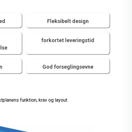
hed
Fleksibelt design
forkortet leveringstid
lse
on
God forseglingsevne
tplanens funktion, krav og layout.