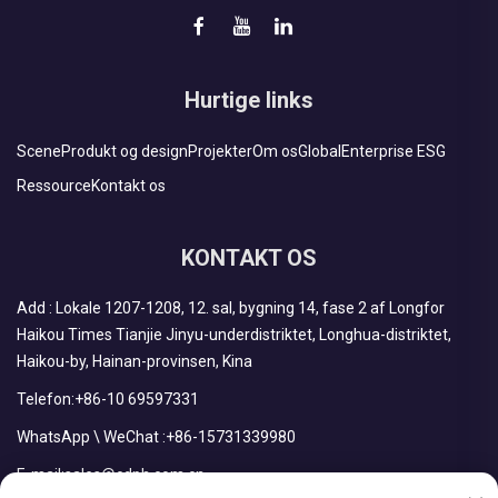
Hurtige links
Scene
Produkt og design
Projekter
Om os
Global
Enterprise ESG
Ressource
Kontakt os
KONTAKT OS
Add : Lokale 1207-1208, 12. sal, bygning 14, fase 2 af Longfor
Haikou Times Tianjie Jinyu-underdistriktet, Longhua-distriktet,
Haikou-by, Hainan-provinsen, Kina
Telefon:
+86-10 69597331
WhatsApp \ WeChat :
+86-15731339980
E-mail:
sales@cdph.com.cn