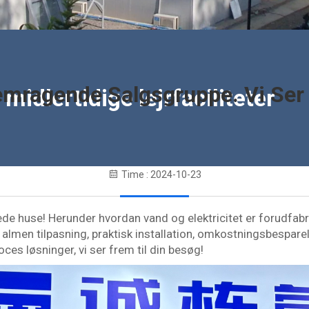
emragende Salgsgruppe. Vi Ser 
 midlertidige lejrfaciliteter
Time : 2024-10-23
ede huse! Herunder hvordan vand og elektricitet er forudfabr
lmen tilpasning, praktisk installation, omkostningsbesparel
oces løsninger, vi ser frem til din besøg!