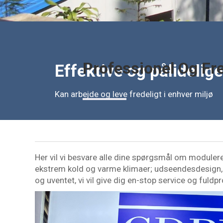
Professionel Og Fr
Effektive og pålidelige
Kan arbejde og leve fredeligt i enhver miljø
Her vil vi besvare alle dine spørgsmål om moduler
ekstrem kold og varme klimaer; udseendesdesign, a
og uventet, vi vil give dig en-stop service og fuldpr