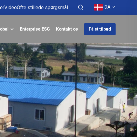
DA
er
Video
Ofte stillede spørgsmål
obal
Enterprise ESG
Kontakt os
Få et tilbud