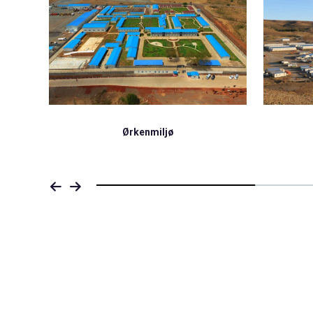
Plateau-miljø
Kystn