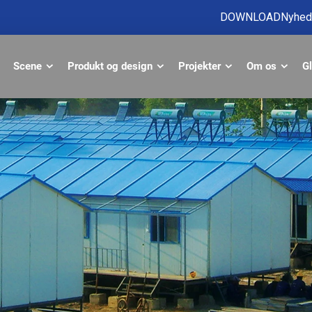
DOWNLOAD
Nyhed
Scene
Produkt og design
Projekter
Om os
Gl