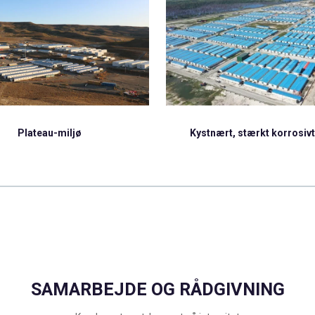
Modulære Huse
ært, stærkt korrosivt miljø
SAMARBEJDE OG RÅDGIVNING