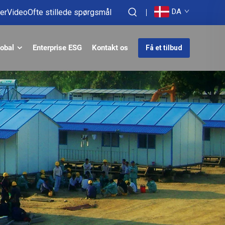
DA
er
Video
Ofte stillede spørgsmål
obal
Enterprise ESG
Kontakt os
Få et tilbud