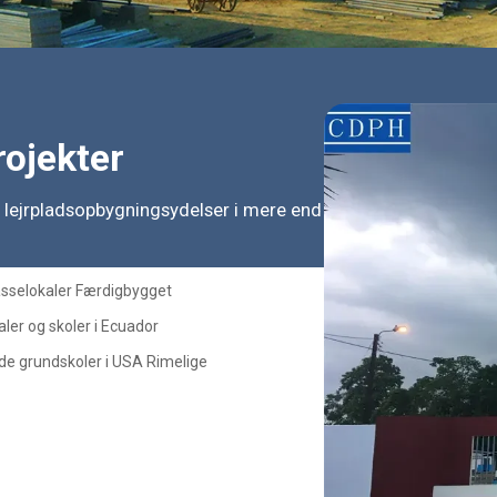
ojekter
lejrpladsopbygningsydelser i mere end 100 lande.
asselokaler Færdigbygget
ler og skoler i Ecuador
de grundskoler i USA Rimelige