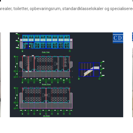
ealer, toiletter, opbevaringsrum, standardklasselokaler og specialiser