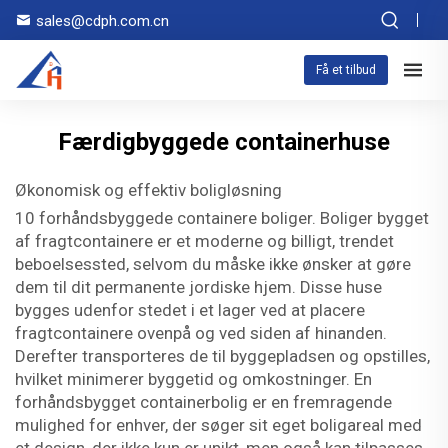
sales@cdph.com.cn
Få et tilbud
Færdigbyggede containerhuse
Økonomisk og effektiv boligløsning
10 forhåndsbyggede containere boliger. Boliger bygget
af fragtcontainere er et moderne og billigt, trendet
beboelsessted, selvom du måske ikke ønsker at gøre
dem til dit permanente jordiske hjem. Disse huse
bygges udenfor stedet i et lager ved at placere
fragtcontainere ovenpå og ved siden af hinanden.
Derefter transporteres de til byggepladsen og opstilles,
hvilket minimerer byggetid og omkostninger. En
forhåndsbygget containerbolig er en fremragende
mulighed for enhver, der søger sit eget boligareal med