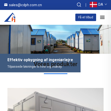
DA
sales@cdph.com.cn
Få et tilbud
Effektiv opbygning af ingeniørlejre
Vores produkter
Tilpassede løsninger til hver ingeniørlejr